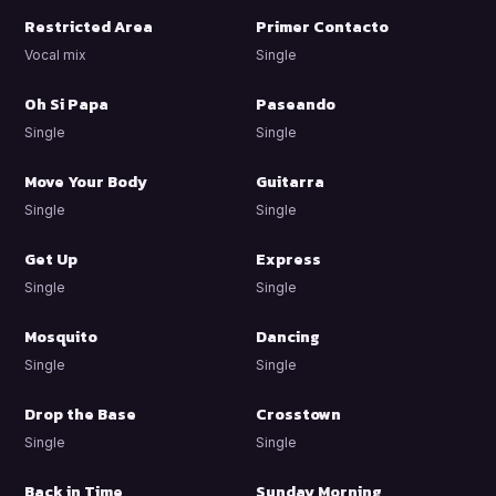
Restricted Area
Primer Contacto
Vocal mix
Single
Oh Si Papa
Paseando
Single
Single
Move Your Body
Guitarra
Single
Single
Get Up
Express
Single
Single
Mosquito
Dancing
Single
Single
Drop the Base
Crosstown
Single
Single
Back in Time
Sunday Morning