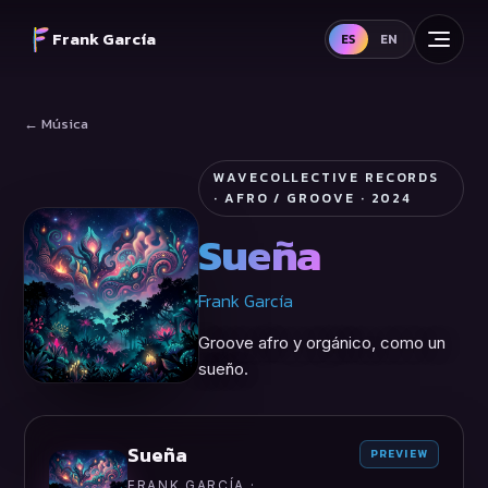
Frank García
ES
EN
← Música
WAVECOLLECTIVE RECORDS
· AFRO / GROOVE · 2024
Sueña
Frank García
Groove afro y orgánico, como un
sueño.
Sueña
PREVIEW
FRANK GARCÍA ·