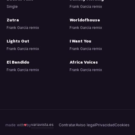
Single
Frank García remix
Zutra
Worldofhouse
Frank García remix
Frank García remix
Lights Out
I Want You
Frank García remix
Frank García remix
El Bandido
Africa Voices
Frank García remix
Frank García remix
variavista.es
♥
made with
by
Contratar
Aviso legal
Privacidad
Cookies