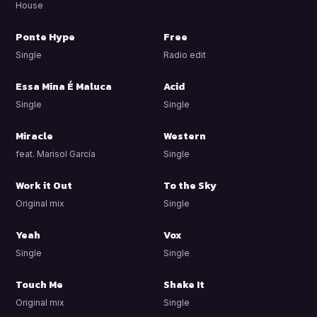
House
Ponte Hype
Free
Single
Radio edit
Essa Mina É Maluca
Acid
Single
Single
Miracle
Western
feat. Marisol García
Single
Work it Out
To the Sky
Original mix
Single
Yeah
Vox
Single
Single
Touch Me
Shake It
Original mix
Single