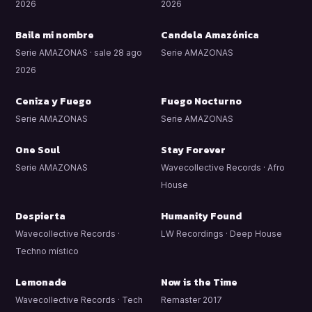
2026
2026
Baila mi nombre
Candela Amazónica
Serie AMAZONAS · sale 28 ago
Serie AMAZONAS
2026
Ceniza y Fuego
Fuego Nocturno
Serie AMAZONAS
Serie AMAZONAS
One Soul
Stay Forever
Serie AMAZONAS
Wavecollective Records · Afro
House
Despierta
Humanity Found
Wavecollective Records ·
LW Recordings · Deep House
Techno místico
Lemonade
Now is the Time
Wavecollective Records · Tech
Remaster 2017