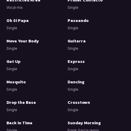
Restricted Area
Primer Contacto
Vocal mix
Single
Oh Si Papa
Paseando
Single
Single
Move Your Body
Guitarra
Single
Single
Get Up
Express
Single
Single
Mosquito
Dancing
Single
Single
Drop the Base
Crosstown
Single
Single
Back in Time
Sunday Morning
Single
Frank García remix