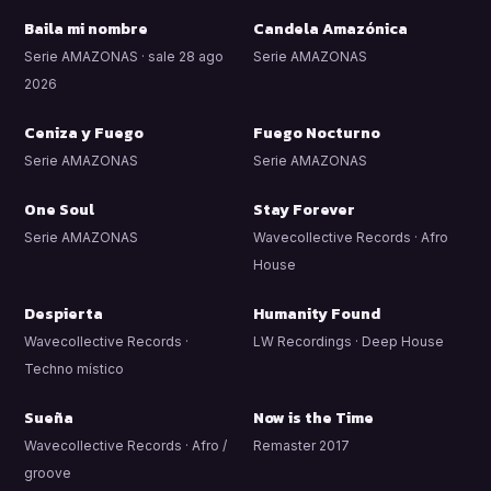
Baila mi nombre
Candela Amazónica
Serie AMAZONAS · sale 28 ago
Serie AMAZONAS
2026
Ceniza y Fuego
Fuego Nocturno
Serie AMAZONAS
Serie AMAZONAS
One Soul
Stay Forever
Serie AMAZONAS
Wavecollective Records · Afro
House
Despierta
Humanity Found
Wavecollective Records ·
LW Recordings · Deep House
Techno místico
Sueña
Now is the Time
Wavecollective Records · Afro /
Remaster 2017
groove