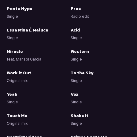
Ponte Hype
Free
Single
Radio edit
Essa Mina É Maluca
Acid
Single
Single
Miracle
Western
feat. Marisol García
Single
Work it Out
To the Sky
Original mix
Single
Yeah
Vox
Single
Single
Touch Me
Shake It
Original mix
Single