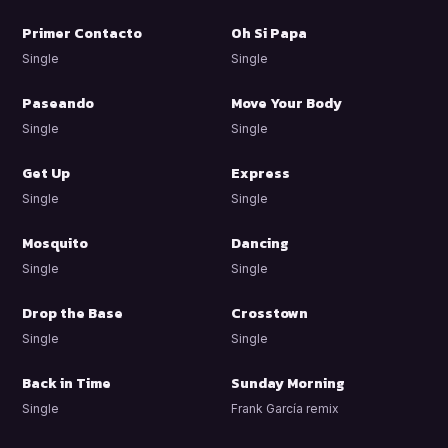
Primer Contacto
Oh Si Papa
Single
Single
Paseando
Move Your Body
Single
Single
Get Up
Express
Single
Single
Mosquito
Dancing
Single
Single
Drop the Base
Crosstown
Single
Single
Back in Time
Sunday Morning
Single
Frank García remix