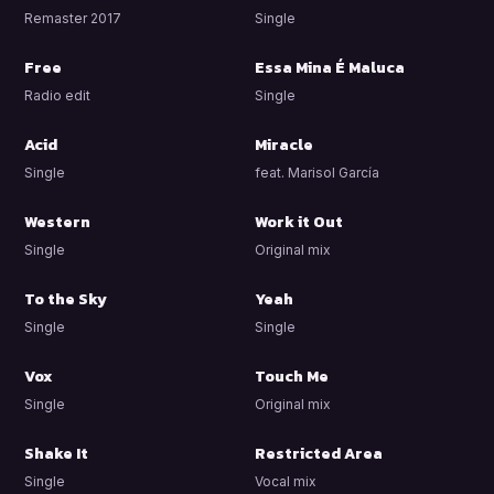
Remaster 2017
Single
Free
Essa Mina É Maluca
Radio edit
Single
Acid
Miracle
Single
feat. Marisol García
Western
Work it Out
Single
Original mix
To the Sky
Yeah
Single
Single
Vox
Touch Me
Single
Original mix
Shake It
Restricted Area
Single
Vocal mix