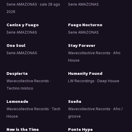
Serie AMAZONAS · sale 28 ago
Serie AMAZONAS
2026
Ceniza y Fuego
Fuego Nocturno
Serie AMAZONAS
Serie AMAZONAS
One Soul
Stay Forever
Serie AMAZONAS
Wavecollective Records · Afro
House
Despierta
Humanity Found
Wavecollective Records ·
LW Recordings · Deep House
Techno místico
Lemonade
Sueña
Wavecollective Records · Tech
Wavecollective Records · Afro /
House
groove
Now is the Time
Ponte Hype